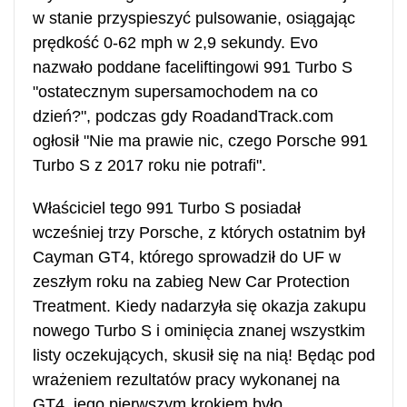
w stanie przyspieszyć pulsowanie, osiągając
prędkość 0-62 mph w 2,9 sekundy. Evo
nazwało poddane faceliftingowi 991 Turbo S
"ostatecznym supersamochodem na co
dzień?", podczas gdy RoadandTrack.com
ogłosił "Nie ma prawie nic, czego Porsche 991
Turbo S z 2017 roku nie potrafi".
Właściciel tego 991 Turbo S posiadał
wcześniej trzy Porsche, z których ostatnim był
Cayman GT4, którego sprowadził do UF w
zeszłym roku na zabieg New Car Protection
Treatment. Kiedy nadarzyła się okazja zakupu
nowego Turbo S i ominięcia znanej wszystkim
listy oczekujących, skusił się na nią! Będąc pod
wrażeniem rezultatów pracy wykonanej na
GT4, jego pierwszym krokiem było