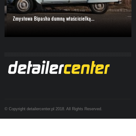
Zmysłowa Bipasha dumną właścicielką...
© Copyright detailercenter.pl 2018. All Rights Reserved.