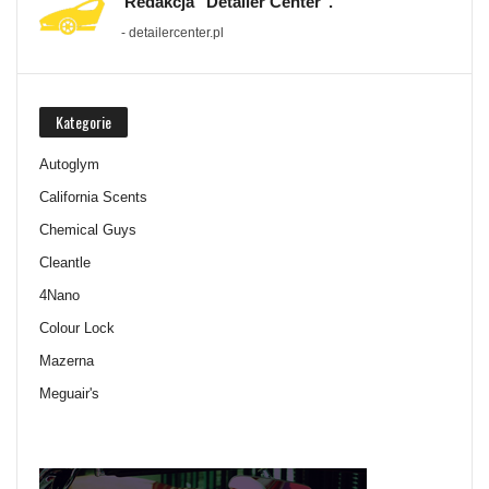
Redakcja "Detailer Center".
- detailercenter.pl
Kategorie
Autoglym
California Scents
Chemical Guys
Cleantle
4Nano
Colour Lock
Mazerna
Meguair's