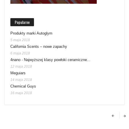
Popularne
Produkty marki Autoglym
5 maja 2018
California Scents – nowe zapachy
6 maja 2018
4nano - Najwyższej klasy powłoki ceramiczne...
12 maja 2018
Meguiars
14 maja 2018
Chemical Guys
16 maja 2018