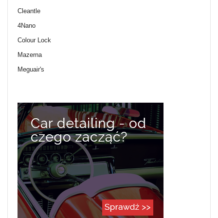
Cleantle
4Nano
Colour Lock
Mazerna
Meguair's