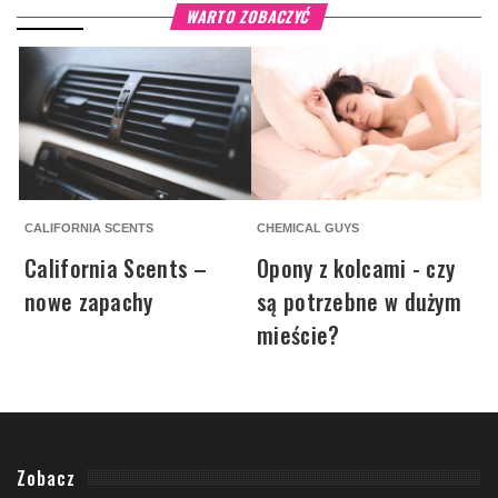
WARTO ZOBACZYĆ
CALIFORNIA SCENTS
CHEMICAL GUYS
C
California Scents –
Opony z kolcami - czy
nowe zapachy
są potrzebne w dużym
mieście?
Zobacz