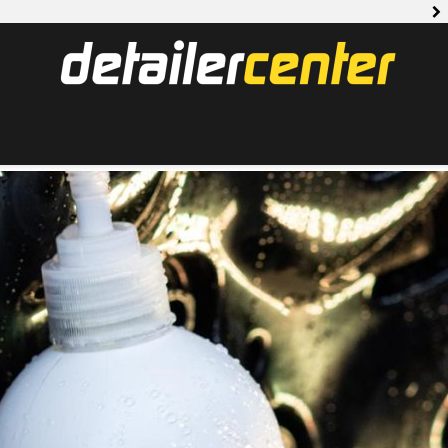
Wnętrza 
Opony z k
ych Cleantle