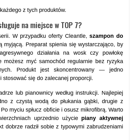
każdego z tych produktów.
asługuje na miejsce w TOP 7?
erii. W przypadku oferty Cleantle,
szampon do
ą myjącą. Preparat spienia się wystarczająco, by
 agresywnego działania na wosk czy powłokę
że możesz myć samochód regularnie bez ryzyka
nych. Produkt jest skoncentrowany — jedno
 stosować się do zalecanej proporcji.
ze lub pianownicy według instrukcji. Najlepiej
o z czystą wodą do płukania gąbki, drugie z
 Po myciu spłucz obficie i osusz mikrofibrą. Warto
wierzchniach uprzednio użycie
piany aktywnej
kt dobrze radził sobie z typowymi zabrudzeniami