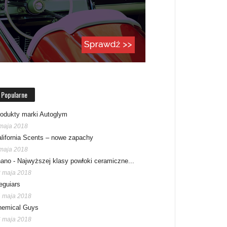
Popularne
odukty marki Autoglym
maja 2018
lifornia Scents – nowe zapachy
maja 2018
ano - Najwyższej klasy powłoki ceramiczne...
 maja 2018
eguiars
 maja 2018
hemical Guys
 maja 2018