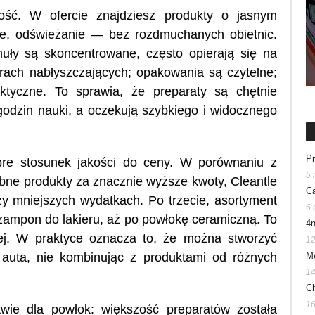
ość. W ofercie znajdziesz produkty o jasnym
e, odświeżanie — bez rozdmuchanych obietnic.
uły są skoncentrowane, często opierają się na
rach nabłyszczających; opakowania są czytelne;
aktyczne. To sprawia, że preparaty są chętnie
godzin nauki, a oczekują szybkiego i widocznego
Pr
obre stosunek jakości do ceny. W porównaniu z
5 
bne produkty za znacznie wyższe kwoty, Cleantle
Ca
zy mniejszych wydatkach. Po trzecie, asortyment
6 
szampon do lakieru, aż po powłokę ceramiczną. To
4n
nej. W praktyce oznacza to, że można stworzyć
12
auta, nie kombinując z produktami od różnych
M
14
C
16
wie dla powłok: większość preparatów została