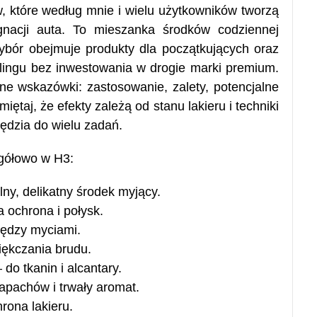
, które według mnie i wielu użytkowników tworzą
gnacji auta. To mieszanka środków codziennej
Wybór obejmuje produkty dla początkujących oraz
ilingu bez inwestowania w drogie marki premium.
ne wskazówki: zastosowanie, zalety, potencjalne
miętaj, że efekty zależą od stanu lakieru i techniki
zędzia do wielu zadań.
egółowo w H3:
ny, delikatny środek myjący.
ochrona i połysk.
ędzy myciami.
ękczania brudu.
do tkanin i alcantary.
apachów i trwały aromat.
rona lakieru.