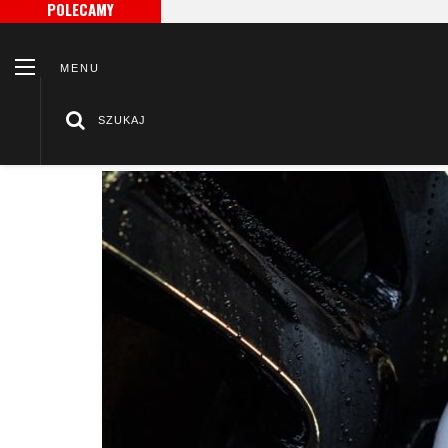
POLECAMY
MENU
SZUKAJ
/
/
Strona główna
Cleantle
TOP 7 kosmetyków samochodow