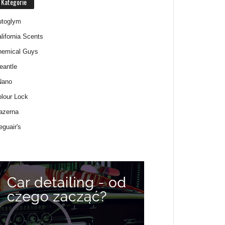
Kategorie
utoglym
lifornia Scents
hemical Guys
eantle
Nano
lour Lock
azerna
guair's