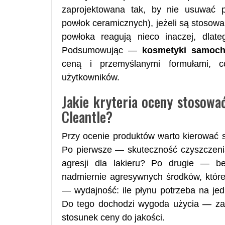
zaprojektowana tak, by nie usuwać p
powłok ceramicznych), jeżeli są stosowan
powłoka reagują nieco inaczej, dlat
Podsumowując —
kosmetyki samoch
ceną i przemyślanymi formułami, 
użytkowników.
Jakie kryteria oceny stosow
Cleantle?
Przy ocenie produktów warto kierować si
Po pierwsze — skuteczność czyszczenia
agresji dla lakieru? Po drugie — be
nadmiernie agresywnych środków, któr
— wydajność: ile płynu potrzeba na je
Do tego dochodzi wygoda użycia — zapa
stosunek ceny do jakości.