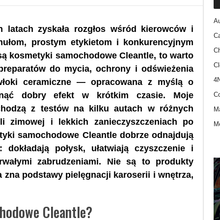
A
ch latach zyskała rozgłos wśród kierowców i
Ca
rmułom, prostym etykietom i konkurencyjnym
C
 są kosmetyki samochodowe Cleantle, to warto
Cl
ia preparatów do mycia, ochrony i odświeżenia
4
łoki ceramiczne — opracowana z myślą o
gnąć dobry efekt w krótkim czasie. Moje
Co
chodzą z testów na kilku autach w różnych
M
i zimowej i lekkich zanieczyszczeniach po
Me
tyki samochodowe Cleantle dobrze odnajdują
 dokładają połysk, ułatwiają czyszczenie i
trwałymi zabrudzeniami. Nie są to produkty
 zna podstawy pielęgnacji karoserii i wnętrza,
hodowe Cleantle?