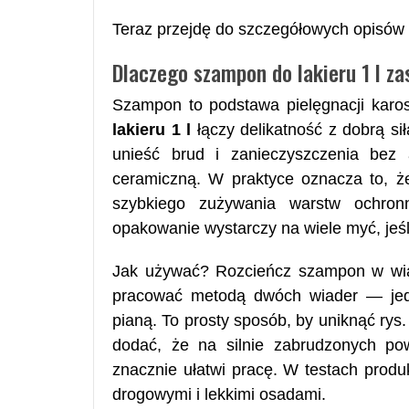
Teraz przejdę do szczegółowych opisów 
Dlaczego szampon do lakieru 1 l z
Szampon to podstawa pielęgnacji karos
lakieru 1 l
łączy delikatność z dobrą sił
unieść brud i zanieczyszczenia bez
ceramiczną. W praktyce oznacza to, 
szybkiego zużywania warstw ochron
opakowanie wystarczy na wiele myć, jeśli
Jak używać? Rozcieńcz szampon w wiadr
pracować metodą dwóch wiader — jedn
pianą. To prosty sposób, by uniknąć rys.
dodać, że na silnie zabrudzonych po
znacznie ułatwi pracę. W testach produ
drogowymi i lekkimi osadami.