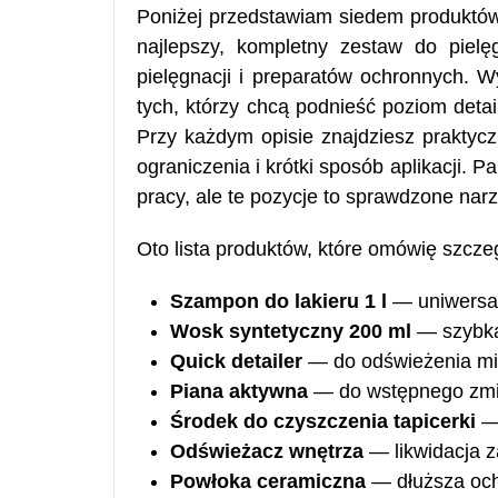
Poniżej przedstawiam siedem produktów
najlepszy, kompletny zestaw do pielę
pielęgnacji i preparatów ochronnych. 
tych, którzy chcą podnieść poziom deta
Przy każdym opisie znajdziesz praktycz
ograniczenia i krótki sposób aplikacji. Pa
pracy, ale te pozycje to sprawdzone nar
Oto lista produktów, które omówię szcz
Szampon do lakieru 1 l
— uniwersal
Wosk syntetyczny 200 ml
— szybka 
Quick detailer
— do odświeżenia mi
Piana aktywna
— do wstępnego zmi
Środek do czyszczenia tapicerki
— 
Odświeżacz wnętrza
— likwidacja z
Powłoka ceramiczna
— dłuższa och