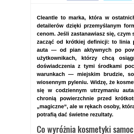
Cleantle to marka, która w ostatni
detailerów dzięki przemyślanym fo
cenom. Jeśli zastanawiasz się, czym
zacząć od krótkiej definicji: to lin
auta — od pian aktywnych po pow
użytkownikach, którzy chcą osią
doświadczenia z tymi środkami po
warunkach — miejskim brudzie, sol
wiosennym pyleniu. Widzę, że kosme
się w codziennym utrzymaniu auta:
chronią powierzchnie przed krótko
„magiczne”, ale w rękach osoby, która
potrafią dać świetne rezultaty.
Co wyróżnia kosmetyki samoc