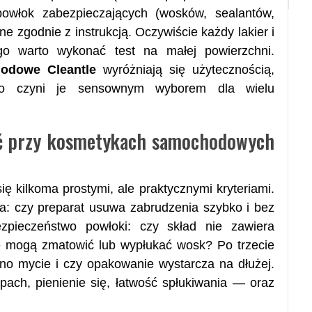
owłok zabezpieczających (wosków, sealantów,
e zgodnie z instrukcją. Oczywiście każdy lakier i
ego warto wykonać test na małej powierzchni.
odowe Cleantle
wyróżniają się użytecznością,
co czyni je sensownym wyborem dla wielu
ać przy kosmetykach samochodowych
ę kilkoma prostymi, ale praktycznymi kryteriami.
: czy preparat usuwa zabrudzenia szybko i bez
zpieczeństwo powłoki: czy skład nie zawiera
e mogą zmatowić lub wypłukać wosk? Po trzecie
dno mycie i czy opakowanie wystarcza na dłużej.
ch, pienienie się, łatwość spłukiwania — oraz